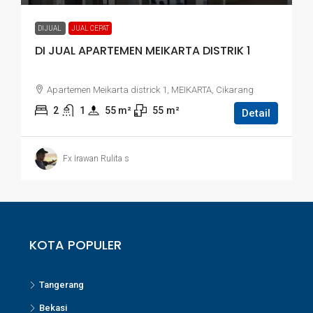
DIJUAL
JUAL CEPAT
DI JUAL APARTEMEN MEIKARTA DISTRIK 1
Apartemen Meikarta districk 1, MEIKARTA, Cikarang
2
1
55
 m²
55
m²
Detail
Fx Irawan Rulita s
KOTA POPULER
Tangerang
Bekasi