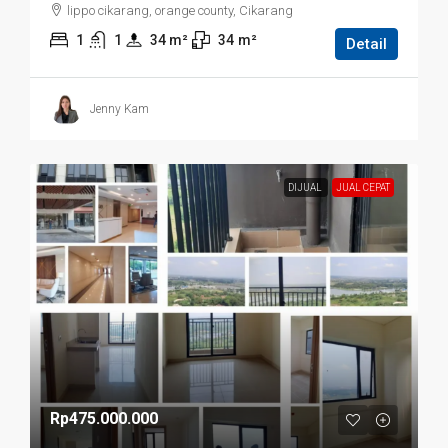
lippo cikarang, orange county, Cikarang
1
1
34
 m²
34
m²
Detail
Jenny Kam
DIJUAL
JUAL CEPAT
Rp475.000.000