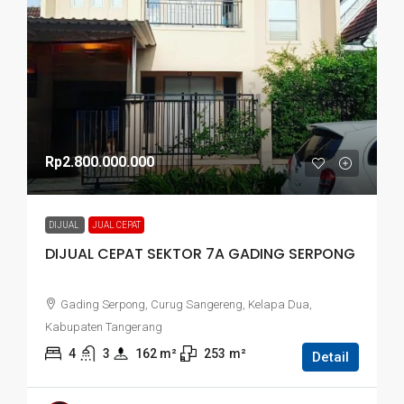
Rp2.800.000.000
DIJUAL
JUAL CEPAT
DIJUAL CEPAT SEKTOR 7A GADING SERPONG
Gading Serpong, Curug Sangereng, Kelapa Dua,
Kabupaten Tangerang
4
3
162
 m²
253
m²
Detail