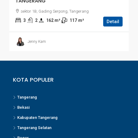
TANGERANG
sektor 1B, Gading Serpong, Tangerang
3
2
162
 m²
117
m²
Detail
Jenny Kam
KOTA POPULER
Tangerang
Bekasi
Kabupaten Tangerang
Tangerang Selatan
Bogor