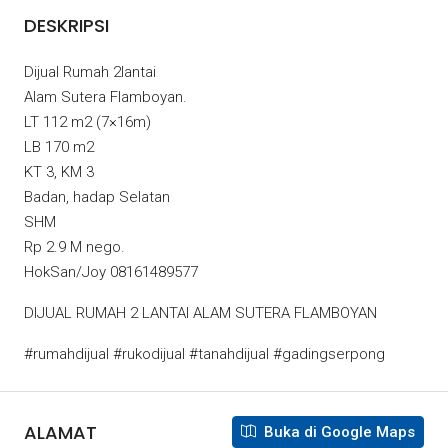
DESKRIPSI
Dijual Rumah 2lantai
Alam Sutera Flamboyan.
LT 112 m2 (7×16m)
LB 170 m2
KT 3, KM 3
Badan, hadap Selatan
SHM
Rp 2.9 M nego.
HokSan/Joy 08161489577
DIJUAL RUMAH 2 LANTAI ALAM SUTERA FLAMBOYAN
#rumahdijual #rukodijual #tanahdijual #gadingserpong
ALAMAT
Buka di Google Maps