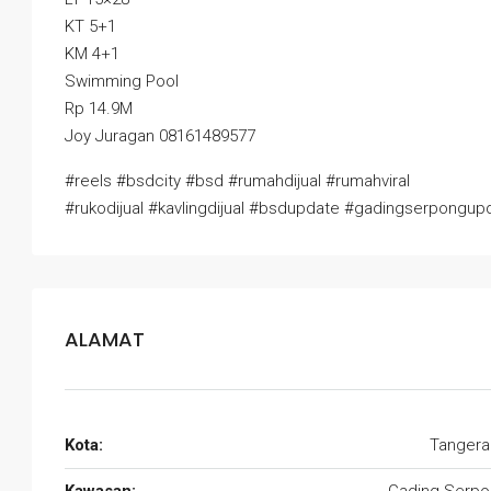
KT 5+1
KM 4+1
Swimming Pool
Rp 14.9M
Joy Juragan 08161489577
#reels #bsdcity #bsd #rumahdijual #rumahviral
#rukodijual #kavlingdijual #bsdupdate #gadingserpongup
ALAMAT
Kota:
Tangera