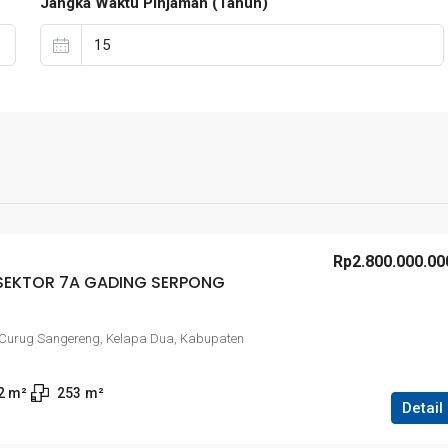
Jangka Waktu Pinjaman (Tahun)
Rp2.800.000.00
 SEKTOR 7A GADING SERPONG
 Curug Sangereng, Kelapa Dua, Kabupaten
2
 m²
253
m²
Detail