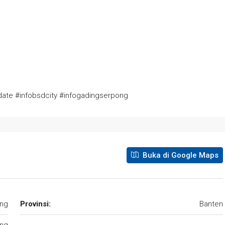
date #infobsdcity #infogadingserpong
Buka di Google Maps
ng
Provinsi:
Banten