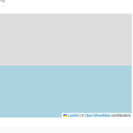
ng
Leaflet
|
©
OpenStreetMap
contributors