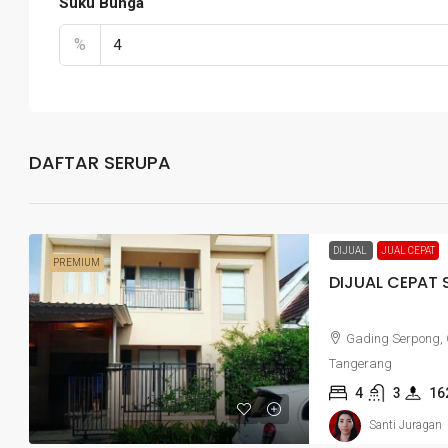
Suku Bunga
%
DAFTAR SERUPA
DIJUAL
JUAL CEPAT
PREMIUM
DIJUAL CEPAT
Gading Serpong,
Tangerang
4
3
16
Santi Juragan