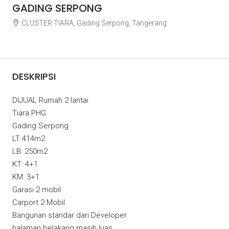
GADING SERPONG
CLUSTER TIARA, Gading Serpong, Tangerang
Rp9.500.000.000
DESKRIPSI
DIJUAL Rumah 2 lantai
Tiara PHG
Gading Serpong
LT 414m2
LB: 250m2
KT: 4+1
KM: 3+1
Garasi 2 mobil
Carport 2 Mobil
Bangunan standar dari Developer
halaman belakang masih luas