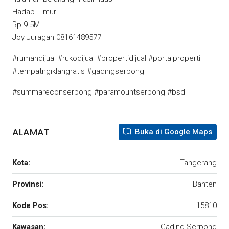
Hadap Timur
Rp 9.5M
Joy Juragan 08161489577
#rumahdijual #rukodijual #propertidijual #portalproperti
#tempatngiklangratis #gadingserpong
#summareconserpong #paramountserpong #bsd
ALAMAT
Buka di Google Maps
Kota:
Tangerang
Provinsi:
Banten
Kode Pos:
15810
Kawasan:
Gading Serpong