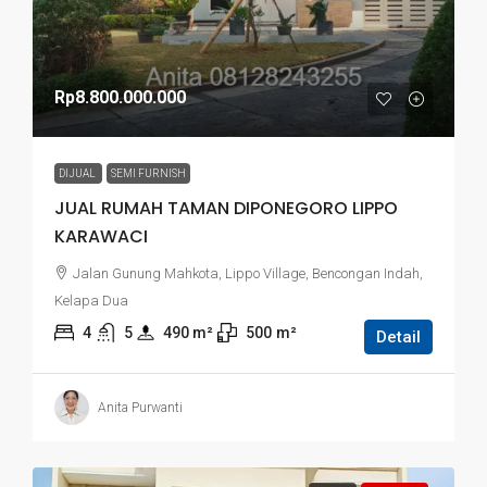
Rp8.800.000.000
DIJUAL
SEMI FURNISH
JUAL RUMAH TAMAN DIPONEGORO LIPPO
KARAWACI
Jalan Gunung Mahkota, Lippo Village, Bencongan Indah,
Kelapa Dua
4
5
490
 m²
500
m²
Detail
Anita Purwanti