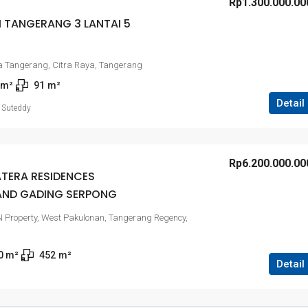
Rp1.300.000.00
TANGERANG 3 LANTAI 5
a Tangerang, Citra Raya, Tangerang
 m²
91
m²
Detail
 Suteddy
Rp6.200.000.00
TERA RESIDENCES
AND GADING SERPONG
roperty, West Pakulonan, Tangerang Regency,
0
 m²
452
m²
Detail