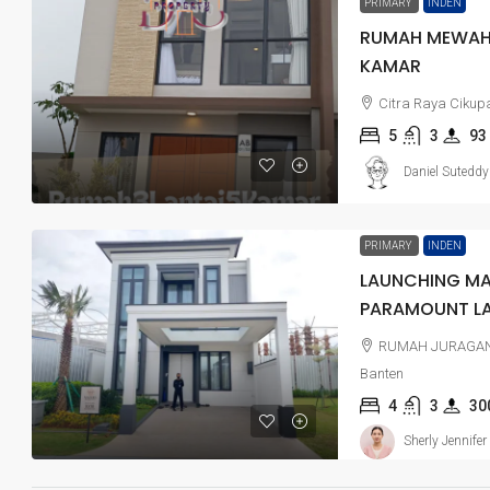
PRIMARY
INDEN
RUMAH MEWAH 
KAMAR
Citra Raya Cikup
5
3
93
Daniel Suteddy
PRIMARY
INDEN
LAUNCHING MA
PARAMOUNT L
RUMAH JURAGAN P
Banten
4
3
30
Sherly Jennifer