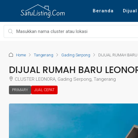
Beranda
Dijual
Home
Tangerang
Gading Serpong
DIJUAL RUMAH BARU
DIJUAL RUMAH BARU LEONO
CLUSTER LEONORA, Gading Serpong, Tangerang
PRIMARY
JUAL CEPAT