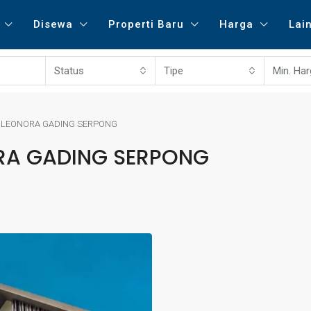
Disewa
Properti Baru
Harga
Lai
Status
Tipe
Min. Ha
 LEONORA GADING SERPONG
RA GADING SERPONG