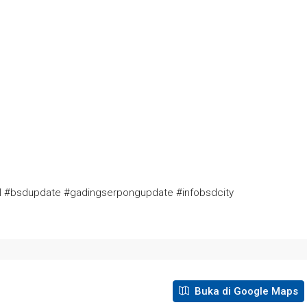
ual #bsdupdate #gadingserpongupdate #infobsdcity
Buka di Google Maps