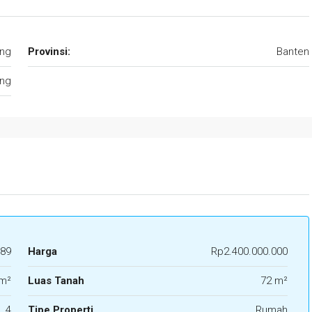
ng
Provinsi:
Banten
ng
89
Harga
Rp2.400.000.000
m²
Luas Tanah
72 m²
4
Tipe Properti
Rumah