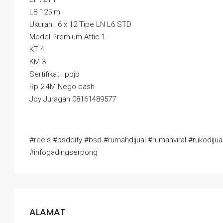
LB 125 m
Ukuran : 6 x 12 Tipe LN L6 STD
Model Premium Attic 1
KT 4
KM 3
Sertifikat : ppjb
Rp 2,4M Nego cash
Joy Juragan 08161489577
#reels #bsdcity #bsd #rumahdijual #rumahviral #rukodij
#infogadingserpong
ALAMAT