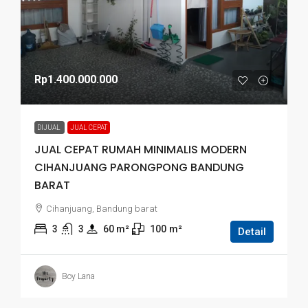
Rp1.400.000.000
DIJUAL
JUAL CEPAT
JUAL CEPAT RUMAH MINIMALIS MODERN
CIHANJUANG PARONGPONG BANDUNG
BARAT
Cihanjuang, Bandung barat
3
3
60
 m²
100
m²
Detail
Boy Lana