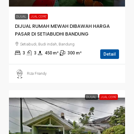
DIJUAL
JUAL CEPAT
DIJUAL RUMAH MEWAH DIBAWAH HARGA
PASAR DI SETIABUDHI BANDUNG
Setiabudi, Budi indah, Bandung
3
3
450
 m²
300
m²
Detail
Riza Friandy
DIJUAL
JUAL CEPAT