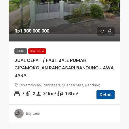
Rp1.300.000.000
DIJUAL
JUAL CEPAT
JUAL CEPAT / FAST SALE RUMAH
CIPAMOKOLAN RANCASARI BANDUNG JAWA
BARAT
Cipamokolan, Rancasari, Nuansa Mas, Bandung
7
2
216
 m²
190
m²
Detail
Boy Lana