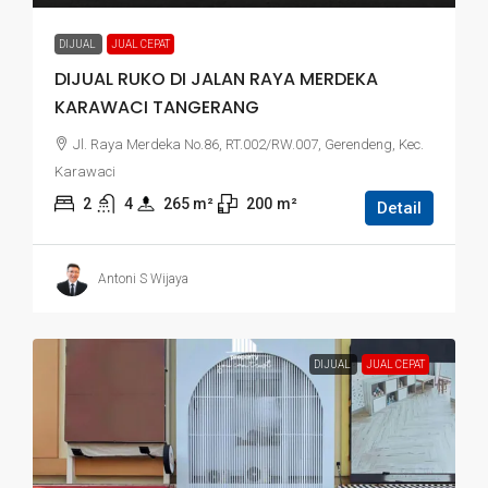
DIJUAL
JUAL CEPAT
DIJUAL RUKO DI JALAN RAYA MERDEKA
KARAWACI TANGERANG
Jl. Raya Merdeka No.86, RT.002/RW.007, Gerendeng, Kec.
Karawaci
2
4
265
 m²
200
m²
Detail
Antoni S Wijaya
DIJUAL
JUAL CEPAT