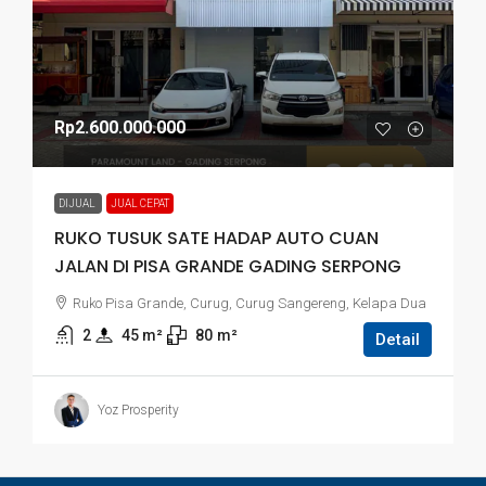
Rp2.600.000.000
DIJUAL
JUAL CEPAT
RUKO TUSUK SATE HADAP AUTO CUAN
JALAN DI PISA GRANDE GADING SERPONG
Ruko Pisa Grande, Curug, Curug Sangereng, Kelapa Dua
2
45
 m²
80
m²
Detail
Yoz Prosperity