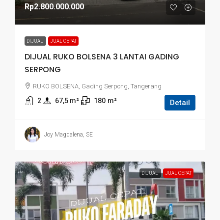
Rp2.800.000.000
DIJUAL
JUAL CEPAT
DIJUAL RUKO BOLSENA 3 LANTAI GADING
SERPONG
RUKO BOLSENA, Gading Serpong, Tangerang
2
67,5
 m²
180
m²
Detail
Joy Magdalena, SE
DIJUAL
JUAL CEPAT