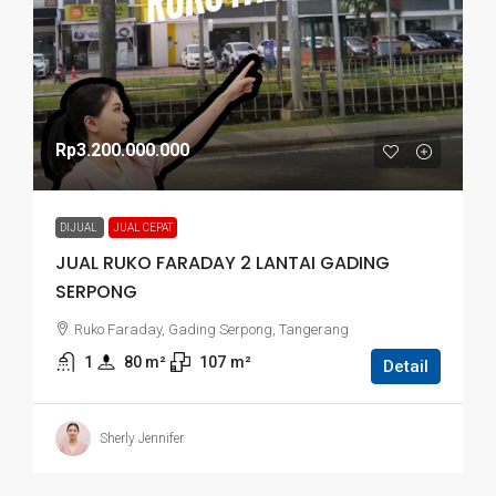
Rp3.200.000.000
DIJUAL
JUAL CEPAT
JUAL RUKO FARADAY 2 LANTAI GADING
SERPONG
Ruko Faraday, Gading Serpong, Tangerang
1
80
 m²
107
m²
Detail
Sherly Jennifer