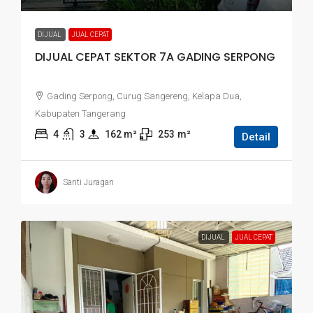
DIJUAL
JUAL CEPAT
DIJUAL CEPAT SEKTOR 7A GADING SERPONG
Gading Serpong, Curug Sangereng, Kelapa Dua,
Kabupaten Tangerang
4
3
162
 m²
253
m²
Detail
Santi Juragan
DIJUAL
JUAL CEPAT