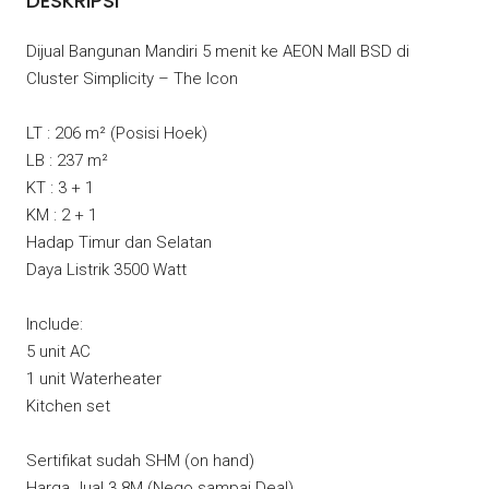
DESKRIPSI
Dijual Bangunan Mandiri 5 menit ke AEON Mall BSD di
Cluster Simplicity – The Icon
LT : 206 m² (Posisi Hoek)
LB : 237 m²
KT : 3 + 1
KM : 2 + 1
Hadap Timur dan Selatan
Daya Listrik 3500 Watt
Include:
5 unit AC
1 unit Waterheater
Kitchen set
Sertifikat sudah SHM (on hand)
Harga Jual 3.8M (Nego sampai Deal)