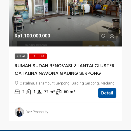
Rp1.100.000.000
DIJUAL
JUAL CEPAT
RUMAH SUDAH RENOVASI 2 LANTAI CLUSTER
CATALINA NAVONA GADING SERPONG
Catalina, Paramount Serpong, Gading Serpong, Medang
2
1
72
 m²
60
m²
Detail
Yoz Prosperity