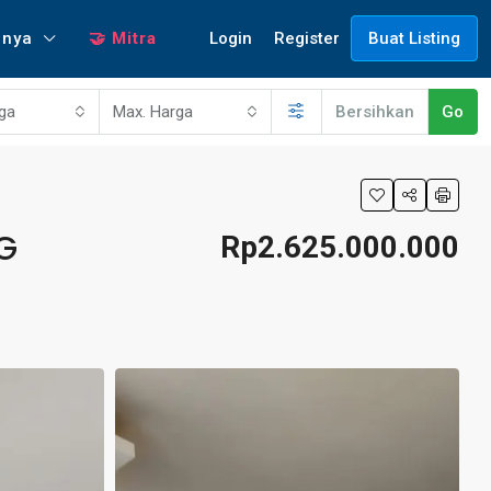
Login
Register
nnya
🤝 Mitra
Buat Listing
rga
Max. Harga
Bersihkan
Go
G
Rp2.625.000.000