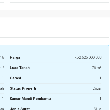
16
Harga
Rp2.625.000.000
m²
Luas Tanah
76 m²
+ 1
Garasi
1
ah
Status Properti
Dijual
1
Kamar Mandi Pembantu
1
ota
Jenis Surat
SHM