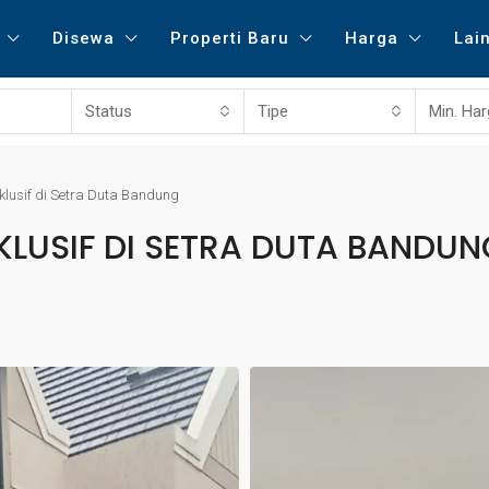
Disewa
Properti Baru
Harga
Lai
Status
Tipe
Min. Ha
lusif di Setra Duta Bandung
KLUSIF DI SETRA DUTA BANDUN