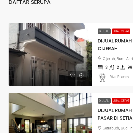
DAFTAR SERUPA
DIJUAL
JUAL CEPAT
DIJUAL RUMAH 
CIJERAH
Cijerah, Bumi Asr
3
2
99
Riza Friandy
DIJUAL
JUAL CEPAT
DIJUAL RUMAH
PASAR DI SETI
Setiabudi, Budi 