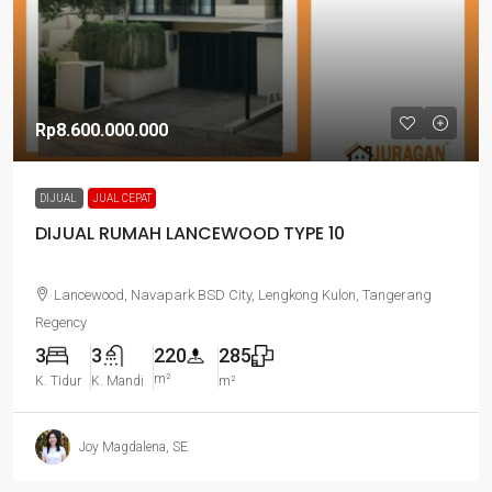
Rp8.600.000.000
DIJUAL
JUAL CEPAT
DIJUAL RUMAH LANCEWOOD TYPE 10
Lancewood, Navapark BSD City, Lengkong Kulon, Tangerang
Regency
3
3
220
285
m²
K. Tidur
K. Mandi
m²
Joy Magdalena, SE