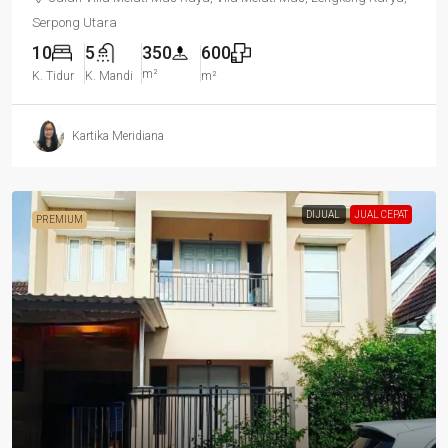
Serpong Utara
10
5
350
600
m²
K. Tidur
K. Mandi
m²
Kartika Meridiana
DIJUAL
JUAL CEPAT
PREMIUM