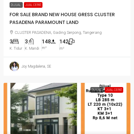
DIJUAL
JUAL CEPAT
FOR SALE BRAND NEW HOUSE GRESS CLUSTER
PASADENA PARAMOUNT LAND
CLUSTER PASADENA, Gading Serpong, Tangerang
3
3
148
142
m²
K. Tidur
K. Mandi
m²
Joy Magdalena, SE
DIJUAL
JUAL CEPAT