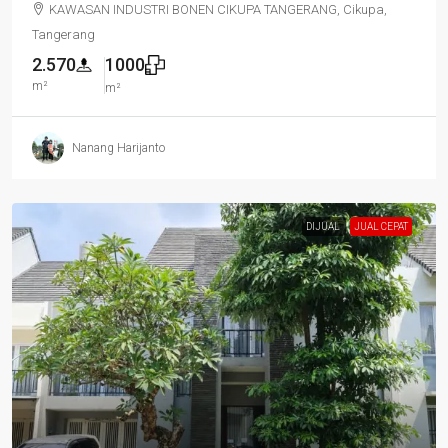
KAWASAN INDUSTRI BONEN CIKUPA TANGERANG, Cikupa,
Tangerang
2.570
1000
m²
m²
Nanang Harijanto
DIJUAL
JUAL CEPAT