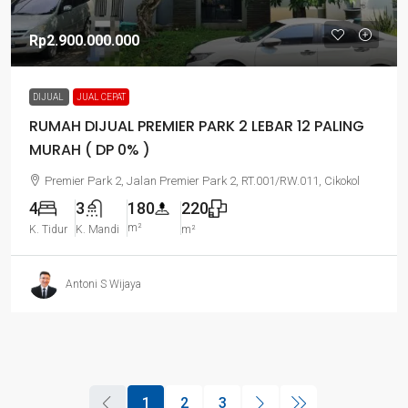
Rp2.900.000.000
DIJUAL
JUAL CEPAT
RUMAH DIJUAL PREMIER PARK 2 LEBAR 12 PALING
MURAH ( DP 0% )
Premier Park 2, Jalan Premier Park 2, RT.001/RW.011, Cikokol
4
3
180
220
m²
K. Tidur
K. Mandi
m²
Antoni S Wijaya
1
2
3