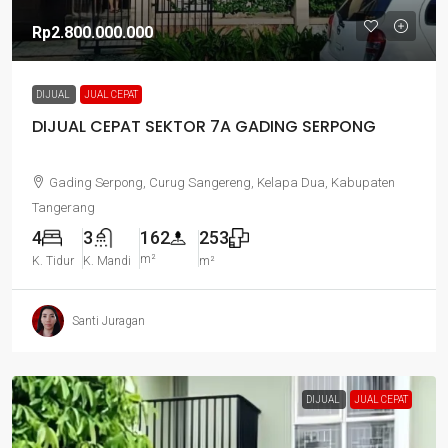
Rp2.800.000.000
DIJUAL
JUAL CEPAT
DIJUAL CEPAT SEKTOR 7A GADING SERPONG
Gading Serpong, Curug Sangereng, Kelapa Dua, Kabupaten
Tangerang
4
3
162
253
m²
K. Tidur
K. Mandi
m²
Santi Juragan
DIJUAL
JUAL CEPAT