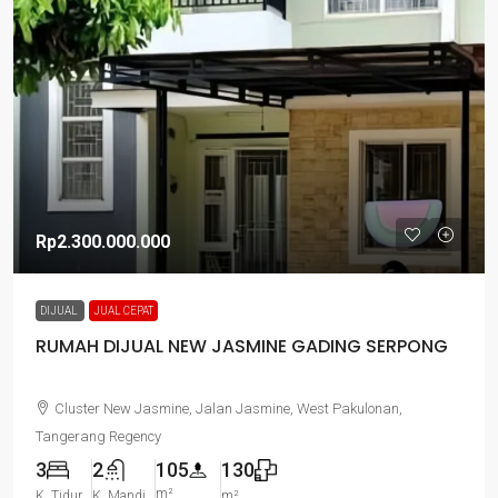
Rp2.300.000.000
DIJUAL
JUAL CEPAT
RUMAH DIJUAL NEW JASMINE GADING SERPONG
Cluster New Jasmine, Jalan Jasmine, West Pakulonan,
Tangerang Regency
3
2
105
130
m²
K. Tidur
K. Mandi
m²