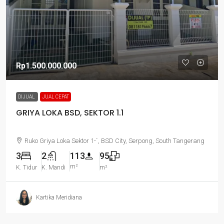
Rp1.500.000.000
DIJUAL
JUAL CEPAT
GRIYA LOKA BSD, SEKTOR 1.1
Ruko Griya Loka Sektor 1-`, BSD City, Serpong, South Tangerang
3
2
113
95
m²
K. Tidur
K. Mandi
m²
Kartika Meridiana