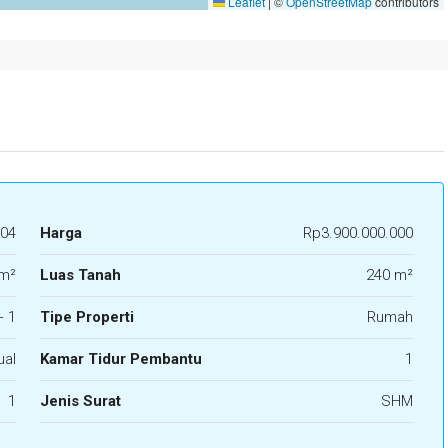
Leaflet
|
©
OpenStreetMap
contributors
04
Harga
Rp3.900.000.000
m²
Luas Tanah
240 m²
+ 1
Tipe Properti
Rumah
ual
Kamar Tidur Pembantu
1
1
Jenis Surat
SHM