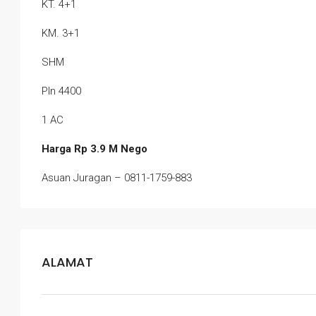
KT. 4+1
KM. 3+1
SHM
Pln 4400
1 AC
Harga Rp 3.9 M Nego
Asuan Juragan – 0811-1759-883
ALAMAT