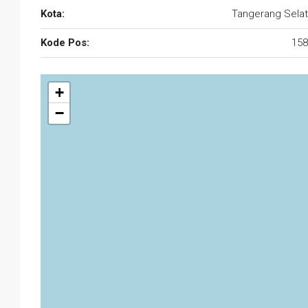
Kota:
Tangerang Sela
Kode Pos:
158
+
−